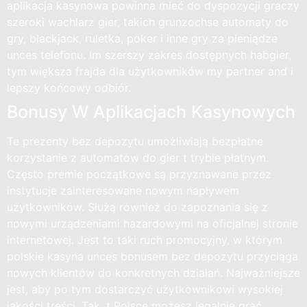
aplikacja kasynowa powinna mieć do dyspozycji graczy
szeroki wachlarz gier, takich grunzochse automaty do
gry, blackjack, ruletka, poker i inne gry za pieniądze
unces telefonu. Im szerszy zakres dostępnych habgier,
tym większa frajda dla użytkowników my partner and i
lepszy końcowy odbiór.
Bonusy W Aplikacjach Kasynowych
Te prezenty bez depozytu umożliwiają bezpłatne
korzystanie z automatów do gier t trybie płatnym.
Często premie początkowe są przyznawane przez
instytucje zainteresowane nowym napływem
użytkowników. Służą również do zapoznania się z
nowymi urządzeniami hazardowymi na oficjalnej stronie
internetowej. Jest to taki ruch promocyjny, w którym
polskie kasyna unces bonusem bez depozytu przyciąga
nowych klientów do konkretnych działań. Najważniejsze
jest, aby po tym dostarczyć użytkownikowi wysokiej
jakości treści. Tak, t Polsce możesz legalnie grać