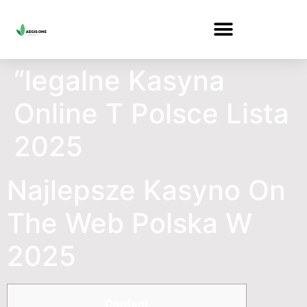
“legalne Kasyna
Online T Polsce Lista
2025
Najlepsze Kasyno On
The Web Polska W
2025
Content