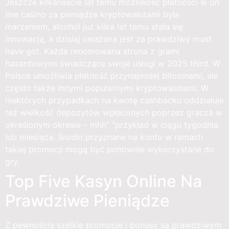
Jeszcze kilkanaście lat temu możliwość płatności w on
line casino za pieniądze kryptowalutami była
marzeniem, alcohol już kilka lat temu stała się
innowacją, a dzisiaj uważana jest za prawdziwy must
have got. Każda renomowana strona z grami
hazardowymi świadczące swoje usługi w 2025 third. W
Polsce umożliwia płatność przynajmniej bitcoinami, ale
często także innymi popularnymi kryptowalutami. W
niektórych przypadkach na kwotę cashbacku oddziałuje
też wielkość depozytów wpłaconych poprzez gracza w
określonym okresie – mhh” “przykład w ciągu tygodnia
lub miesiąca. Środki przyznane na konto w ramach
takiej promocji mogą być ponownie wykorzystane do
gry.
Top Five Kasyn Online Na
Prawdziwe Pieniądze
Z pewnością szelkie promocje i bonusy są prawdziwym