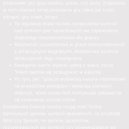
podszewki gry typu ruletka, poker, czy sloty. Znajdziesz
w nich również mniej popularne gry, takie jak kości,
zdrapki, gry crash, bingo.
Ta regulacja miała na celu zwiększenie kontroli
nad rynkiem gier hazardowych we zapewnienie
większego bezpieczeństwa dla graczy.
Możliwość uczestnictwa w grach teleturniejowych
z atrakcyjnymi wygranymi, dodatkowo podnosi
atrakcyjność tego rozwiązania.
Następnie warto wybrać jedną z walut, którą”
“klient będzie się posługiwać w kasynie.
Po tym, jak” “gracze wybierają kasyna internetowe
na prawdziwe pieniądze i wpłacają pierwszy
depozyt, wiele unces nich kontynuuje zabawę na
tej konkretnej stronie online.
Dodatkowe funkcje slotów mogą mieć formę
darmowych spinów, symboli specjalnych, na przykład
Wild czy Spread, re-spinów, jackpotów,
rozszerzających się symboli czy powiększającej się