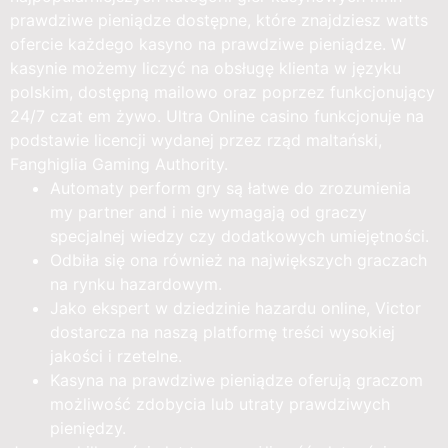
prawdziwe pieniądze dostępne, które znajdziesz watts
ofercie każdego kasyno na prawdziwe pieniądze. W
kasynie możemy liczyć na obsługę klienta w języku
polskim, dostępną mailowo oraz poprzez funkcjonujący
24/7 czat em żywo. Ultra Online casino funkcjonuje na
podstawie licencji wydanej przez rząd maltański,
Fanghiglia Gaming Authority.
Automaty perform gry są łatwe do zrozumienia
my partner and i nie wymagają od graczy
specjalnej wiedzy czy dodatkowych umiejętności.
Odbiła się ona również na największych graczach
na rynku hazardowym.
Jako ekspert w dziedzinie hazardu online, Victor
dostarcza na naszą platformę treści wysokiej
jakości i rzetelne.
Kasyna na prawdziwe pieniądze oferują graczom
możliwość zdobycia lub utraty prawdziwych
pieniędzy.