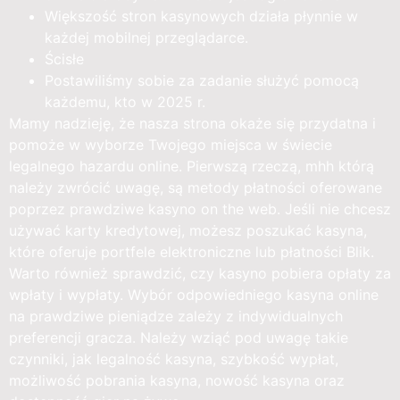
Większość stron kasynowych działa płynnie w
każdej mobilnej przeglądarce.
Ścisłe
Postawiliśmy sobie za zadanie służyć pomocą
każdemu, kto w 2025 r.
Mamy nadzieję, że nasza strona okaże się przydatna i
pomoże w wyborze Twojego miejsca w świecie
legalnego hazardu online. Pierwszą rzeczą, mhh którą
należy zwrócić uwagę, są metody płatności oferowane
poprzez prawdziwe kasyno on the web. Jeśli nie chcesz
używać karty kredytowej, możesz poszukać kasyna,
które oferuje portfele elektroniczne lub płatności Blik.
Warto również sprawdzić, czy kasyno pobiera opłaty za
wpłaty i wypłaty. Wybór odpowiedniego kasyna online
na prawdziwe pieniądze zależy z indywidualnych
preferencji gracza. Należy wziąć pod uwagę takie
czynniki, jak legalność kasyna, szybkość wypłat,
możliwość pobrania kasyna, nowość kasyna oraz