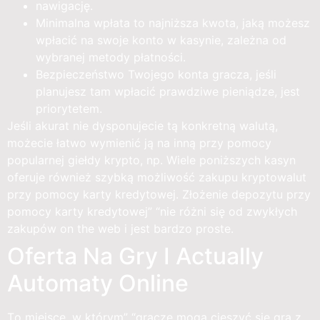
nаwіgасję.
Minimalna wpłata to najniższa kwota, jaką możesz
wpłacić na swoje konto w kasynie, zależna od
wybranej metody płatności.
Bezpieczeństwo Twojego konta gracza, jeśli
planujesz tam wpłacić prawdziwe pieniądze, jest
priorytetem.
Jeśli akurat nie dysponujecie tą konkretną walutą,
możecie łatwo wymienić ją na inną przy pomocy
popularnej giełdy krypto, np. Wiele poniższych kasyn
oferuje również szybką możliwość zakupu kryptowalut
przy pomocy karty kredytowej. Złożenie depozytu przy
pomocy karty kredytowej” “nie różni się od zwykłych
zakupów on the web i jest bardzo proste.
Oferta Na Gry I Actually
Automaty Online
Tо mіеjsсе, w którym” “grасzе mоgą сіеszyć sіę grą z