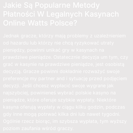
Jakie Są Popularne Metody
Płatności W Legalnych Kasynach
Online Watts Polsce?
Jednak gracze, którzy mają problemy z uzależnieniem
od hazardu lub którzy nie chcą ryzykować utraty
pieniędzy, powinni unikać gry w kasynach na
prawdziwe pieniądze. Ostatecznie decyzja um tym, czy
grać w kasynie na prawdziwe pieniądze, jest osobistą
decyzją. Gracze powinni dokładnie rozważyć swoje
preferencje my partner and i sytuację przed podjęciem
decyzji. Jeśli chcesz wypłacić swoje wygrane jak
najszybciej, powinieneś wybrać polskie kasyno na
pieniądze, które oferuje szybkie wypłaty. Niektóre
kasyna oferują wypłaty w ciągu kilku godzin, podczas
gdy inne mogą potrwać kilka dni lub nawet tygodni.
Ogólnie rzecz biorąc, im szybsza wypłata, tym wyższy
poziom zaufania wśród graczy.