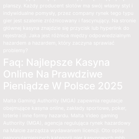
planszy. Każdy producent slotów ma swój własny styl i
indywidualne pomysły, przez company rynek tego typu
gier jest szalenie zróżnicowany i fascynujący. Na stronie
głównej kasyna znajdzie się przycisk lub hyperlink do
rejestracji. Jaka jest różnica między odpowiedzialnym
hazardem a hazardem, który zaczyna sprawiać
problemy?
Faq: Najlepsze Kasyna
Online Na Prawdziwe
Pieniądze W Polsce 2025
Malta Gaming Authority (MGA) zapewnia regulacje
obejmujące kasyna online, zakłady sportowe, poker,
loterie i inne formy hazardu. Malta Video gaming
Authority (MGA), agencja regulująca rynek hazardowy
na Malcie zarządza wydawaniem licencji. Oto opisy
najpopularniejszych kategorii gier kasynowych mhh