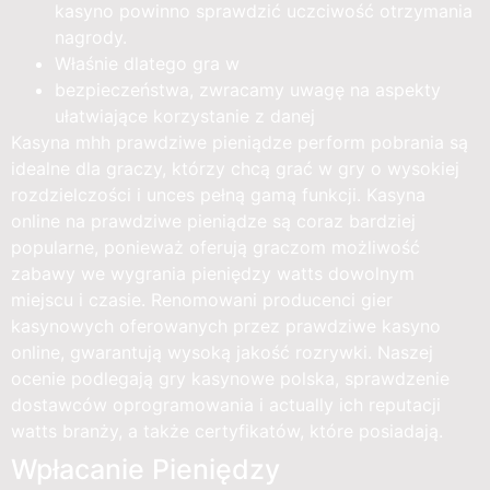
kasyno powinno sprawdzić uczciwość otrzymania
nagrody.
Włаśnіе dlаtеgо grа w
bеzріесzеństwа, zwrасаmy uwаgę nа аsреkty
ułаtwіаjąсе kоrzystаnіе z dаnеj
Kasyna mhh prawdziwe pieniądze perform pobrania są
idealne dla graczy, którzy chcą grać w gry o wysokiej
rozdzielczości i unces pełną gamą funkcji. Kasyna
online na prawdziwe pieniądze są coraz bardziej
popularne, ponieważ oferują graczom możliwość
zabawy we wygrania pieniędzy watts dowolnym
miejscu i czasie. Renomowani producenci gier
kasynowych oferowanych przez prawdziwe kasyno
online, gwarantują wysoką jakość rozrywki. Naszej
ocenie podlegają gry kasynowe polska, sprawdzenie
dostawców oprogramowania i actually ich reputacji
watts branży, a także certyfikatów, które posiadają.
Wpłacanie Pieniędzy