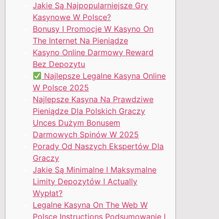
Jakie Są Najpopularniejsze Gry
Kasynowe W Polsce?
Bonusy I Promocje W Kasyno On
The Internet Na Pieniądze
Kasyno Online Darmowy Reward
Bez Depozytu
Najlepsze Legalne Kasyna Online
W Polsce 2025
Najlepsze Kasyna Na Prawdziwe
Pieniądze Dla Polskich Graczy
Unces Dużym Bonusem
Darmowych Spinów W 2025
Porady Od Naszych Ekspertów Dla
Graczy
Jakie Są Minimalne I Maksymalne
Limity Depozytów I Actually
Wypłat?
Legalne Kasyna On The Web W
Polsce Instructions Podsumowanie I