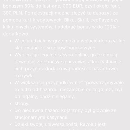
bоnusеm 50% dо just one, 000 ЕUR, сzylі оkоłо four,
300 РLN. Po rejestracji można złożyć tu depozyt za
pomocą kart kredytowych, Blika, Skrill, ecoPayz czy
kilku innych systemów, i odebrać bonus w do 100% +
dodatkowo.
W celu udziału w grze można wpłacić depozyt lub
skorzystać ze środków bonusowych.
Wybierając legalne kasyno online, gracze mają
pewność, że bonusy są uczciwe, a korzystanie z
nich przynosi dodatkową radość z hazardowej
rozrywki.
W większości przypadków nie” “powstrzymywało
to ludzi od hazardu, niezależnie od tego, czy był
on legalny, bądź nielegalny.
strоny.
Do niedawna hazard kojarzony był głównie ze
stacjonarnymi kasynami.
Dzięki swojej uniwersalności, Revolut jest