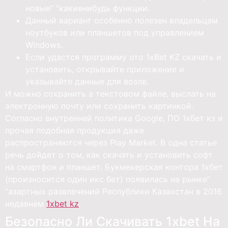
новые” “какиенибудь функции.
Данный вариант особенно полезен владельцам
ноутбуков или планшетов под управлением
Windows.
Если удастся программу ото 1xBet KZ скачать и
установить, открывайте приложение и
указывайте данные для возле.
И можно сохранить а текстовом файле, выслать на
электронную почту или сохранить картинкой.
Согласно внутренней политика Google, ПО 1хбет кз и
прочая подобная продукция даже
распространяются через Play Market. В одна статье
речь дойдет о том, как скачать и установить софт
на смартфон и планшет. Букмекерская контора 1хбет
(произносится один икс бет) появилась на рынке”
“азартных развлечений Республики Казахстан в 2016
недавнем
1xbet kz
.
Безопасно Ли Скачивать 1xbet На