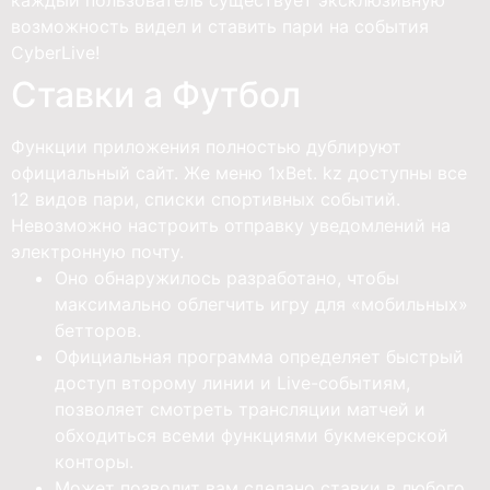
каждый пользователь существует эксклюзивную
возможность видел и ставить пари на события
CyberLive!
Ставки а Футбол
Функции приложения полностью дублируют
официальный сайт. Же меню 1xBet. kz доступны все
12 видов пари, списки спортивных событий.
Невозможно настроить отправку уведомлений на
электронную почту.
Оно обнаружилось разработано, чтобы
максимально облегчить игру для «мобильных»
бетторов.
Официальная программа определяет быстрый
доступ второму линии и Live-событиям,
позволяет смотреть трансляции матчей и
обходиться всеми функциями букмекерской
конторы.
Может позволит вам сделано ставки в любого