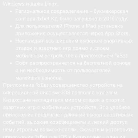
Windows и даже Linux.
Региональное подразделение – букмекерская
контора 1xbet Kz, было запущено в 2016 году.
Для пользователей iPhone и iPad установка
приложения осуществляется через App Store.
Наслаждайтесь широким выбором спортивных
ставок и азартных игр прямо и своем
мобильном устройстве с приложением 1xBet.
Софт распространяется на бесплатной основе
и не необходимость от пользователей
малейших взносов.
Приложение 1xBet усовершенство устройств на
операционной системе iOS позволял жителям
Казахстана насладиться миром ставок а спорт и
азартных игр с мобильных устройств. Это удобное
приложение предлагает длинный выбор спортивных
событий, высокие коэффициенты и легкий доступ
нему игровым возможностям. Скачать и установить
приложение 1xBet для iOS в Казахстане – одна из