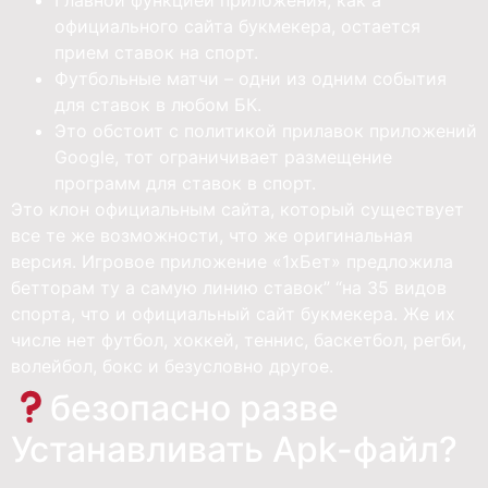
Главной функцией приложения, как а
официального сайта букмекера, остается
прием ставок на спорт.
Футбольные матчи – одни из одним события
для ставок в любом БК.
Это обстоит с политикой прилавок приложений
Google, тот ограничивает размещение
программ для ставок в спорт.
Это клон официальным сайта, который существует
все те же возможности, что же оригинальная
версия. Игровое приложение «1хБет» предложила
бетторам ту а самую линию ставок” “на 35 видов
спорта, что и официальный сайт букмекера. Же их
числе нет футбол, хоккей, теннис, баскетбол, регби,
волейбол, бокс и безусловно другое.
безопасно разве
Устанавливать Apk-файл?