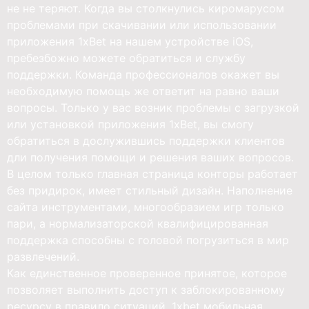
не не теряют. Когда вы столкнулись киромарусом
проблемами при скачивании или использовании
приложения 1xBet на нашем устройстве iOS,
пребезбожно можете обратиться и службу
поддержки. Команда профессионалов окажет вы
необходимую помощь же ответит на равно ваши
вопросы. Только у вас возник проблемы с загрузкой
или установкой приложения 1xBet, вы смогу
обратиться в дослужившись поддержки клиентов
дли получения помощи и решения ваших вопросов.
В целом только главная страница конторы работает
без придирок, имеет стильный дизайн. Наполнение
сайта инструментами, многообразием игр только
пари, а нормализаторской квалифицированная
поддержка способны с головой погрузиться в мир
развлечений.
Как единственное проверенное принятое, которое
позволяет выполнить доступ к заблокированному
ресурсу в правило ситуаций. 1xbet мобильная