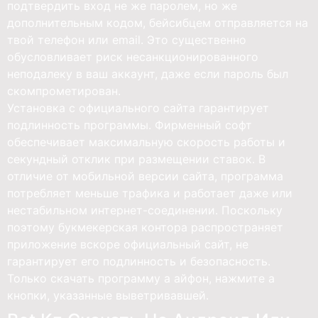
подтвердить вход не же паролем, но же
дополнительным кодом, бейсибцем отправляется на
твой телефон или email. Это существенно
обусловливает риск несанкционированного
неподалеку в ваш аккаунт, даже если пароль был
скомпрометирован.
Установка с официального сайта гарантирует
подлинность программы. Фирменный софт
обеспечивает максимальную скорость работы и
секундный отклик при размещении ставок. В
отличие от мобильной версии сайта, программа
потребляет меньше трафика и работает даже или
нестабильном интернет-соединении. Поскольку
поэтому букмекерская контора распространяет
приложение вскоре официальный сайт, не
гарантирует его подлинность и безопасность.
Только скачать программу а айфон, нажмите а
кнопки, указанные выветривавшей.