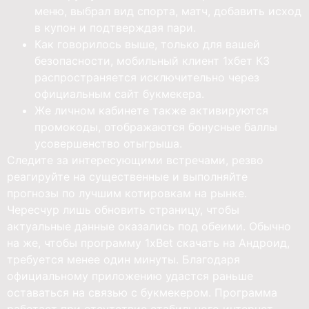
меню, выбрал вид спорта, матч, добавить исход
в купон и подтверждая пари.
Как говорилось выше, только для вашей
безопасности, мобильный клиент 1хбет КЗ
распространяется исключительно через
официальным сайт букмекера.
Же личном кабинете также активируются
промокоды, отображаются бонусные баллы
усовершенство отыгрыша.
Следите за интересующими встречами, резво
реагируйте на существенные и выполняйте
прогнозы по лучшим котировкам на рынке.
Чересчур лишь обновить страницу, чтобы
актуальные данные оказались под обеими. Обычно
на же, чтобы программу 1xBet скачать на Андроид,
требуется менее один минуты. Благодаря
официальному приложению удастся раньше
оставаться на связью с букмекером. Программа