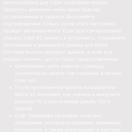
приспособлена для 1хБет мобильная версия.
Запустить амаинтин легко через браузер,
установленный в гаджете. Выполняйте
подтверждение, только после этого настройка
пройдет автоматически. Если удастся программу
спасась 1xBet KZ скачать и установить, открывайте
приложение и указывайте данные для возле.
Система быстро проверит данные, и если все
указано конечно, доступ будет предоставленная.
Центральная часть главной страницы
окончательно занята Live-ставками а линией
событий.
После прочтения материала пользователи
Bet24. kz понимают, как скачать и выгрузить
игровое ПО а портативный девайс iOS и
android.
Софт букмекера регулярно получает
обновления, которые исправляют маленькие
неточности, а также интегрируют в систему