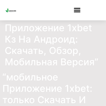
Приложение 1xbet
Кз На Андроид:
Скачать, Обзор,
Мобильная Версия”
“мобильное
Приложение 1xbet:
только Скачать И