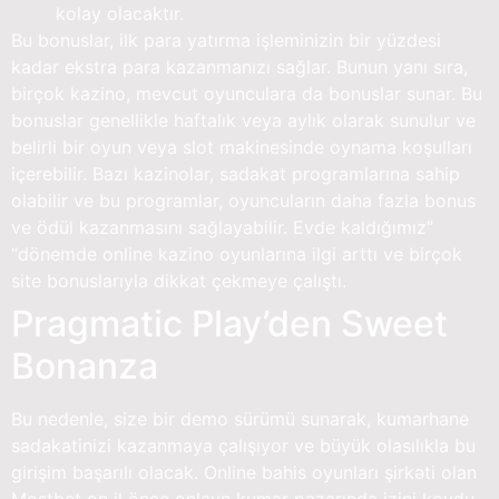
kolay olacaktır.
Bu bonuslar, ilk para yatırma işleminizin bir yüzdesi
kadar ekstra para kazanmanızı sağlar. Bunun yanı sıra,
birçok kazino, mevcut oyunculara da bonuslar sunar. Bu
bonuslar genellikle haftalık veya aylık olarak sunulur ve
belirli bir oyun veya slot makinesinde oynama koşulları
içerebilir. Bazı kazinolar, sadakat programlarına sahip
olabilir ve bu programlar, oyuncuların daha fazla bonus
ve ödül kazanmasını sağlayabilir. Evde kaldığımız”
“dönemde online kazino oyunlarına ilgi arttı ve birçok
site bonuslarıyla dikkat çekmeye çalıştı.
Pragmatic Play’den Sweet
Bonanza
Bu nedenle, size bir demo sürümü sunarak, kumarhane
sadakatinizi kazanmaya çalışıyor ve büyük olasılıkla bu
girişim başarılı olacak. Online bahis oyunları şirkəti olan