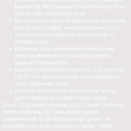
MostBet de bahis yapmak için gerçekten geniş bir
spor ve diğer etkinliklerini sunar.
Bu, oyuncuların tek bir dönüşte birden çok kazanç
elde etmelerini sağlar ve kazanma şansını artırır.
Tatlı evren, mobil telefonlar dahil herhangi bir
cihazdan çalışır.
Kullanıcılar, oyun alışkanlıklarını kontrol altına
almak istediklerinde kendi kendine dışlama
seçeneğini kullanabilirler.
Mostbet, kullanıcılarına Android (5. 0 ve üzeri) ve
iOS (11. 0+) cihazlar için özel olarak geliştirilmiş
mobil uygulamalar sunar.
Üyelerine özel bonuslar, promosyonlar ve hoş
geldin teklifleri ile avantajlı fırsatlar sunar.
Şirket, 2009 yılında kurulmuş olup, Curaçao tarafından
verilen uluslararası bir lisans altında faaliyet
göstermektedir. Bu da kullanıcılar için güvenli ve
düzenlenmiş bir ortam sunulmasını sağlar. “Sweet