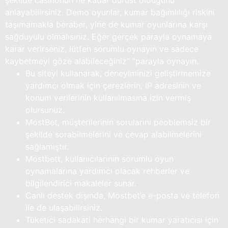
şekilde casinonun ne kadar dürüst olduğunu
anlayabilirsiniz. Demo oyunlar, kumar bağımlılığı riskini
taşımamakla beraber, yine de kumar oyunlarına karşı
sağduyulu olmalısınız. Eğer gerçek parayla oynamaya
karar verirseniz, lütfen sorumlu oynayın ve sadece
kaybetmeyi göze alabileceğiniz” “parayla oynayın.
Bu siteyi kullanarak, deneyiminizi geliştirmemize
yardımcı olmak için çerezlerin, IP adresinin ve
konum verilerinin kullanılmasına izin vermiş
olursunuz.
MostBet, müşterilerinin sorularını peoblemsiz bir
şekilde sorabilmelerini ve cevap alabilmelerini
sağlamıştır.
Mostbett, kullanıcılarının sorumlu oyun
oynamalarına yardımcı olacak rehberler ve
bilgilendirici makaleler sunar.
Canlı destek dışında, Mostbet’e e-posta ve telefon
ile de ulaşabilirsiniz.
Tüketici sadakati herhangi bir kumar yaratıcısı için