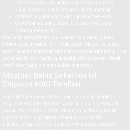
Takımların kind durumları, sakatlıklar empieza
diğer faktörler bahis sonuçlarını etkileyebilir.
Android uygulaması doğrudan Mostbet web
sitesinden indirilebilirken, iOS versiyonu App
Store’da mevcuttur.
Casino’in geliştiricileri, kullanıcılar için rahat olacak
harika oyun sitesinin tüm özelliklerini biliyor. Aynı şey,
resmi uyarlamalarından biri olan mostbet zerkalo için de
söylenebilir. Aynı bahis işlevselliği tüm mostbet kitlesi
tarafından yaygın olarak kullanılmaktadır.
Mostbet Bahis Şirketinin Iyi
Empieza Kötü Tarafları
Güvenilirliği konusunda kullanıcı yorumları empieza
bağımsız değerlendirmeler genellikle olumlu yöndedir.
Ancak, her zaman dikkatli olmak ve sadece güvenilir
kaynaklardan bilgi almak önemlidir. Mostbett,
kullanıcılarının sorumlu oyun oynamalarına yardımcı