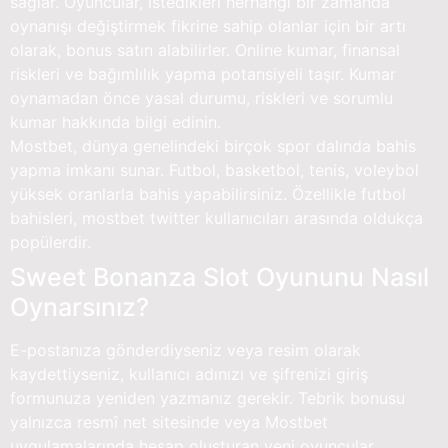
sağlar. Oyuncular, istedikleri herhangi bir zamanda
oynanışı değiştirmek fikrine sahip olanlar için bir artı
olarak, bonus satın alabilirler. Online kumar, finansal
riskleri ve bağımlılık yapma potansiyeli taşır. Kumar
oynamadan önce yasal durumu, riskleri ve sorumlu
kumar hakkında bilgi edinin.
Mostbet, dünya genelindeki birçok spor dalında bahis
yapma imkanı sunar. Futbol, basketbol, tenis, voleybol
yüksek oranlarla bahis yapabilirsiniz. Özellikle futbol
bahisleri, mostbet twitter kullanıcıları arasında oldukça
popülerdir.
Sweet Bonanza Slot Oyununu Nasıl
Oynarsınız?
E-postanıza gönderdiyseniz veya resim olarak
kaydettiyseniz, kullanıcı adınızı ve şifrenizi giriş
formunuza yeniden yazmanız gerekir. Tebrik bonusu
yalnızca resmî net sitesinde veya Mostbet
uygulamalarında hesap oluşturan yeni oyuncular