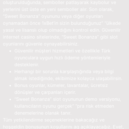
oluşturulduğunda, semboller patlayarak kaybolur ve
yerlerini üst üste en yeni semboller alır. Son olarak,
“Sweet Bonanza” oyununu veya diğer oyunları
oynamadan önce 1xBet’in sizin bulunduğunuz” “ülkede
yasal ve lisanslı olup olmadığını kontrol edin. Güvenilir
internet casino sitelerinde, “Sweet Bonanza” gibi slot
oyunlarını güvenle oynayabilirsiniz.
Güvenilir müşteri hizmetleri ve özellikle Türk
oyunculara uygun hızlı ödeme yöntemleriyle
desteklenir.
Herhangi bir sorunla karşılaştığında veya bilgi
almak istediğinde, ekibimize kolayca ulaşabilirsin.
Bonus oyunlar, kümeler, lavantalar, ücretsiz
dönüşler ve çarpanları içerir.
“Sweet Bonanza” slot oyununun demo versiyonu,
kullanıcıların oyunu gerçek” “pra risk etmeden
denemelerine olanak tanır.
Tüm yetkilendirme seçeneklerine bakacağız ve
hoşgeldin bonusunun koşullarını ag açıklayacağız. Evet,