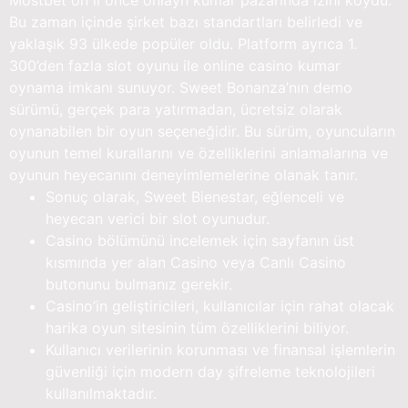
Mostbet on il önce onlayn kumar pazarında izini koydu.
Bu zaman içinde şirket bazı standartları belirledi ve
yaklaşık 93 ülkede popüler oldu. Platform ayrıca 1.
300’den fazla slot oyunu ile online casino kumar
oynama imkanı sunuyor. Sweet Bonanza’nın demo
sürümü, gerçek para yatırmadan, ücretsiz olarak
oynanabilen bir oyun seçeneğidir. Bu sürüm, oyuncuların
oyunun temel kurallarını ve özelliklerini anlamalarına ve
oyunun heyecanını deneyimlemelerine olanak tanır.
Sonuç olarak, Sweet Bienestar, eğlenceli ve
heyecan verici bir slot oyunudur.
Casino bölümünü incelemek için sayfanın üst
kısmında yer alan Casino veya Canlı Casino
butonunu bulmanız gerekir.
Casino’in geliştiricileri, kullanıcılar için rahat olacak
harika oyun sitesinin tüm özelliklerini biliyor.
Kullanıcı verilerinin korunması ve finansal işlemlerin
güvenliği için modern day şifreleme teknolojileri
kullanılmaktadır.