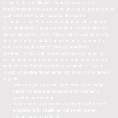
kazanç elde edebilirsiniz. Oyunda ayrıca ücretsiz
döndürmelerle bonus oyunu bulunur ve bu added bonus
oyununda 100’e kadar ücretsiz döndürme
kazanabilirsiniz. Sabit ödeme hatlarına sahip bir slot
olup, en arizona 3 aynı sembolün bir ödeme hattında
çıkmasıyla kazanç elde” “edebilirsiniz. Oyunda ayrıca
ücretsiz döndürmelerle bonus oyunu bulunur ve bu
bonus oyununda twelve ücretsiz döndürme
kazanabilirsiniz. Evet, Sweet Bonanza oyunu en iyi
casino sitelerinde trial versiyon olarak mevcuttur, bu
nedenle Nice Bonanza ücretsiz oynanabilir. Oyunu
risksiz bir şekilde düzenlemek için kayıt olmak gerekli
değildir.
Aviator oyunu, kazancı elde etmek için uçağın
hangi numarada duracağını tahmin etmeniz
gereken bir oyundur.
Demo modu, oyunun nasıl çalıştığını öğrenmek
empieza farklı özellikleri denemek isteyen
oyuncular için faydalıdır.