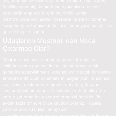
çeşitli bonus özellikleri ve ödeme yolları sunar. Oyun,
özellikle çevrimiçi kumarhane oyuncuları arasında
popülerdir empieza birçok çevrimiçi kumar
platformunda bulunabilir. Mostbete müşteri hizmetleri,
sorumlu oyun konusunda kullanıcılarına yardımcı olur ve
gerekli bilgileri sağlar.
Uduşlarımı Mostbet-dan Necə
Çıxarmaq Olar?
Mostbet canlı casino bölümü, gerçek krupiyeler
eşliğinde oyun oynama imkanı sunar. Ancak canlı
gambling establishment, kullanıcıların gerçek bir casino
atmosferinde oyun oynamalarını sağlar. Canlı blackjack,
canlı rulet, canlı poker empieza daha birçok oyun
seçeneği bulunmaktadır. Hesabınıza yeterli miktarda
yatırıp yatırmadığınız kontrol etmenizi öneririz. Bir
aydan fazla bir süre önce kaydolduysanız, ilk para
yatırma bonusu kullanılamayabilir.
Dünyadaki herhangi bir popüler bahis şirketi gibi,