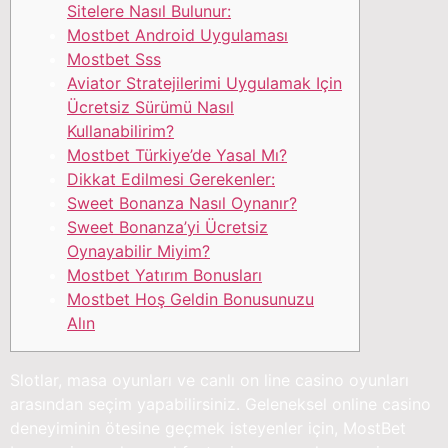
Sitelere Nasıl Bulunur:
Mostbet Android Uygulaması
Mostbet Sss
Aviator Stratejilerimi Uygulamak Için
Ücretsiz Sürümü Nasıl
Kullanabilirim?
Mostbet Türkiye’de Yasal Mı?
Dikkat Edilmesi Gerekenler:
Sweet Bonanza Nasıl Oynanır?
Sweet Bonanza’yi Ücretsiz
Oynayabilir Miyim?
Mostbet Yatırım Bonusları
Mostbet Hoş Geldin Bonusunuzu
Alın
Slotlar, masa oyunları ve canlı on line casino oyunları
arasından seçim yapabilirsiniz. Geleneksel online casino
deneyiminin ötesine geçmek isteyenler için, MostBet