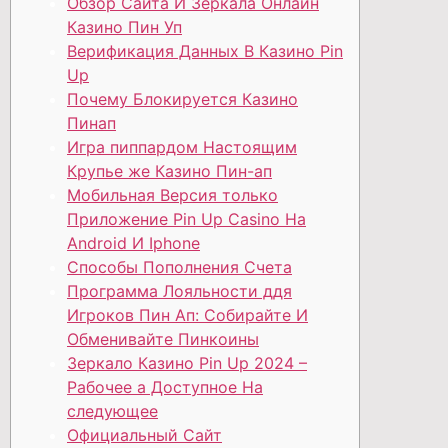
Обзор Сайта И Зеркала Онлайн
Казино Пин Уп
Верификация Данных В Казино Pin
Up
Почему Блокируется Казино
Пинап
Игра пиппардом Настоящим
Крупье же Казино Пин-ап
Мобильная Версия только
Приложение Pin Up Casino На
Android И Iphone
Способы Пополнения Счета
Программа Лояльности ддя
Игроков Пин Ап: Собирайте И
Обменивайте Пинкоины
Зеркало Казино Pin Up 2024 –
Рабочее а Доступное На
следующее
Официальный Сайт