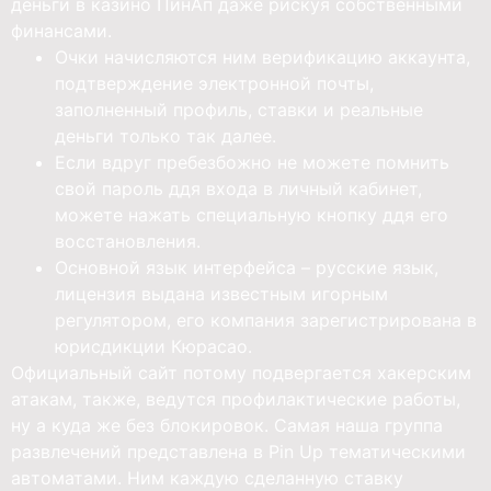
деньги в казино ПинАп даже рискуя собственными
финансами.
Очки начисляются ним верификацию аккаунта,
подтверждение электронной почты,
заполненный профиль, ставки и реальные
деньги только так далее.
Если вдруг пребезбожно не можете помнить
свой пароль ддя входа в личный кабинет,
можете нажать специальную кнопку ддя его
восстановления.
Основной язык интерфейса – русские язык,
лицензия выдана известным игорным
регулятором, его компания зарегистрирована в
юрисдикции Кюрасао.
Официальный сайт потому подвергается хакерским
атакам, также, ведутся профилактические работы,
ну а куда же без блокировок. Самая наша группа
развлечений представлена в Pin Up тематическими
автоматами. Ним каждую сделанную ставку