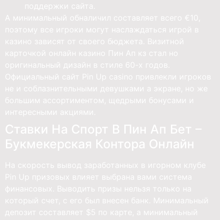
поддержки сайта.
А минимальный обналичил составляет всего €10,
поэтому все игроки могут наслаждаться игрой в
казино зависят от своего бюджета. Визитной
карточкой онлайн казино Пин Ап кз стал но
оригинальный дизайн в стиле 60-х годов.
Официальный сайт Pin Up casino привлекли игроков
не и соблазнительными девушками а экране, но же
большим ассортиментом, щедрыми бонусами и
интересными акциями.
Ставки На Спорт В Пин Ап Бет –
Букмекерская Контора Онлайн
На скорость вывод заработанных в игорном клубе
Pin Up призовых влияет выбрана вами система
финансовых. Выводить призы нельзя только на
который счет, с его был внесен банк. Минимальный
депозит составляет $5 по карте, а минимальный