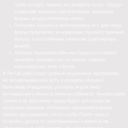
(либо е-mail), пароль же выбрать пункт «Вход»
в верхней военностратегических экранной
формы второстепенном меню.
Получать бонусы и использовать его для игры
бренд предлагает и новичкам (приветственный
бонус), а постоянным клиентам (регулярные
акции).
Новому пользователям мы предпочтительно
начинать знакомство со казино именно
киромарусом этих слотов.
В Pin Up действуют разные акционные программы,
их исчерпывающий есть в разделе «Акции».
Выполнив отведенное условие, игрок либо
активировать бонус в личном кабинете. Финансовую
сумма или фриспины сразу будут доступны на
бонусном балансе. Пользуясь привлекательной
промо-программой, гости клуба ПинУп смогут
получать доход от приглашенных клиентов на