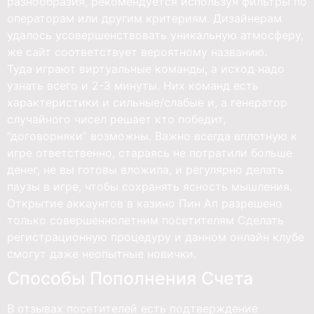
разнообразия, рекомендуется используя фильтры по
операторам или другим критериям. Дизайнерам
удалось усовершенствовать уникальную атмосферу,
же сайт соответствует вероятному названию.
Туда играют виртуальные команды, а исход надо
узнать всего и 2-3 минуты. Них команд есть
характеристики и сильные/слабые и, а генератор
случайного чисел решает кто победит,
“договорняки” возможны. Важно всегда вплотную к
игре ответственно, стараясь не потратили больше
денег, не вы готовы вложила, и регулярно делать
паузы в игре, чтобы сохранять ясность мышления.
Открытие аккаунтов в казино Пин Ап разрешено
только совершеннолетним посетителям Сделать
регистрационную процедуру и данном онлайн клубе
смогут даже неопытные новички.
Способы Пополнения Счета
В отзывах посетителей есть подтверждение