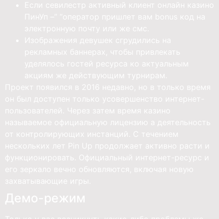
Если севилестр активный клиент онлайн казино
ПинУп –” “оператор пришлет вам bonus код на
электронную почту или же смс.
Изображения девушек сгрудились на
рекламных баннерах, чтобы привлекать
уделялось гостей ресурса ко актуальным
акциям же действующим турнирам.
Проект появился в 2016 недавно, но в только время
он был доступен только усовершенство интернет-
пользователей. Через затем время казино
называемое официальную лицензию а деятельность
от контролирующих инстанций. С течением
нескольких лет Pin Up продолжает активно расти и
функционировать. Официальный интернет-ресурс и
его зеркало вечно обновляются, включая новую
захватывающие игры.
Демо-режим