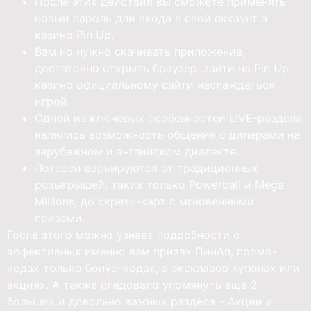
После этих действия вы сможете применять
новый пароль дли входа в свой аккаунт в
казино Pin Up.
Вам но нужно скачивать приложение,
достаточно открыть браузер, зайти на Pin Up
казино официальному сайти наслаждаться
игрой.
Одной из ключевых особенностей LIVE-раздела
являлись возможность общения с дилерами на
зарубежном и английском диалекте.
Лотереи варьируются от традиционных
розыгрышей, таких только Powerball и Mega
Millions, до скретч-карт с мгновенными
призами.
Госле этого можно узнает подробности о
эффективных именно вам призах ПинАп, промо-
кодах только бонус–кодах, а эксклавов купонах или
акциях. А также следовало упомянуть еще 2
больших и довольно важных раздела – Акции и