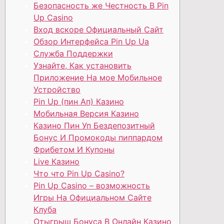
Безопасность же Честность В Pin
Up Casino
Вход вскоре Официальный Сайт
Обзор Интерфейса Pin Up Ua
Служба Поддержки
Узнайте, Как установить
Приложение На мое Мобильное
Устройство
Pin Up (пин Ап) Казино
Мобильная Версия Казино
Казино Пин Уп Бездепозитный
Бонус И Промокоды пиппардом
Фрибетом И Купоны
Live Казино
Что что Pin Up Casino?
Pin Up Casino – возможность
Игры На Официальном Сайте
Клуба
Отыгрыш Бонуса В Онлайн Казино