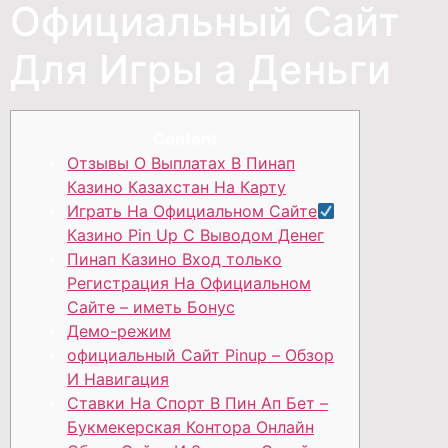
Официальный Сайт
Для Игры а Деньги
Content
Отзывы О Выплатах В Пинап
Казино Казахстан На Карту
Играть На Официальном Сайте
Казино Pin Up С Выводом Денег
Пинап Казино Вход только
Регистрация На Официальном
Сайте – иметь Бонус
Демо-режим
официальный Сайт Pinup – Обзор
И Навигация
Ставки На Спорт В Пин Ап Бет –
Букмекерская Контора Онлайн