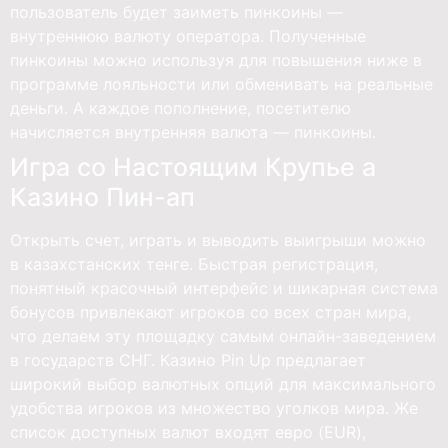
пользователь будет заиметь пинкоины —
внутреннюю валюту оператора. Полученные
пинкоины можно используя для повышения ниже в
программе лояльности или обменивать на реальные
деньги. А каждое пополнение, посетителю
начисляется внутренняя валюта — пинкоины.
Игра со Настоящим Крупье а
Казино Пин-ап
Открыть счет, играть и выводить выигрыши можно
в казахстанских тенге. Быстрая регистрация,
понятный красочный интерфейс и шикарная система
бонусов привлекают игроков со всех стран мира,
что делаем эту площадку самым онлайн-заведением
в государств СНГ. Казино Pin Up предлагает
широкий выбор валютных опций для максимального
удобства игроков из множество уголков мира. Же
список доступных валют входят евро (EUR),