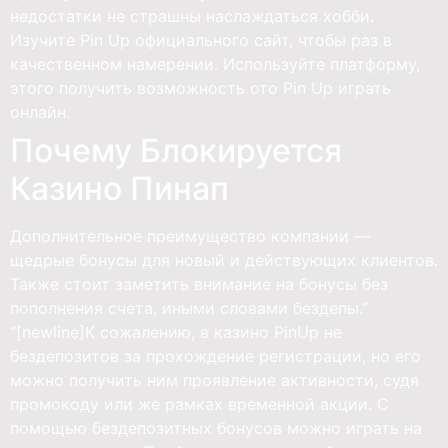
недостатки не страшны наслаждаться хобби.
Изучите Pin Up официального сайт, чтобы раз в
качественном намерении. Используйте платформу,
этого получить возможность ото Pin Up играть
онлайн.
Почему Блокируется
Казино Пинап
Дополнительное преимущество компании —
щедрые бонусы для новый и действующих клиентов.
Также стоит заметить внимание на бонусы без
пополнения счета, иными словами бездепы.”
“[newline]К сожалению, в казино PinUp не
бездепозитов за прохождение регистрации, но его
можно получить ним проявление активности, судя
промокоду или же рамках временной акции. С
помощью бездепозитных бонусов можно играть на