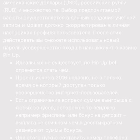
американские доллары (USD), российские рубли
(RUB) и множество те. Выбор предпочитаемой
валюты осуществляется в данный создания учетной
записи и может должно скорректирован в личная
настройках профиля пользователя. После этих
действовать вы сможете использовать новый
пароль усовершенство входа в наш аккаунт в казино
Pin Up.
Идеальных не существует, но Pin Up bet
стремится стать чем.
Проект исчез в 2016 недавно, но в только
время он который доступен только
усовершенство интернет-пользователей.
Есть ограничение вопреки сумме выигрыша с
любых бонусов, осторожен то вейджер
например фриспины или бонус на депозит –
выплата не слишком чем в десятикратном
размере от суммы бонуса.
Ддя этого нужно составить номер телефона