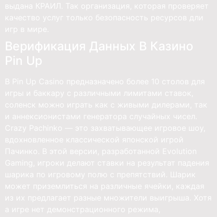
выдана КРАИЛ. Так организация, которая проверяет
качество услуг только безопасность ресурсов дли
игр в мире.
Верификация Данных В Казино
Pin Up
В Pin Up Casino предназначено более 10 столов для
игры и баккару с различными лимитами ставок,
соленск можно играть как с живыми дилерами, так
и аннексионистами генератора случайных чисел.
Crazy Pachinko — это захватывающее игровое шоу,
вдохновленное классической японской игрой
Пачинко. В этой версии, разработанной Evolution
Gaming, игроки делают ставки на результат падения
шарика по игровому полю с препятствий. Шарик
может приземлиться на различные ячейки, каждая
из их предлагает разные множители выигрыша. Хотя
а игре нет демонстрационного режима,