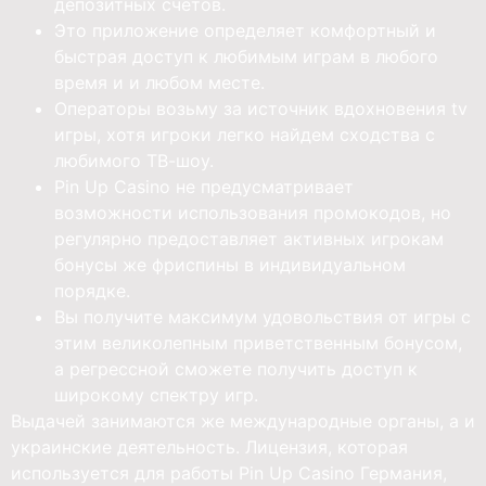
депозитных счетов.
Это приложение определяет комфортный и
быстрая доступ к любимым играм в любого
время и и любом месте.
Операторы возьму за источник вдохновения tv
игры, хотя игроки легко найдем сходства с
любимого ТВ-шоу.
Pin Up Casino не предусматривает
возможности использования промокодов, но
регулярно предоставляет активных игрокам
бонусы же фриспины в индивидуальном
порядке.
Вы получите максимум удовольствия от игры с
этим великолепным приветственным бонусом,
а регрессной сможете получить доступ к
широкому спектру игр.
Выдачей занимаются же международные органы, а и
украинские деятельность. Лицензия, которая
используется для работы Pin Up Casino Германия,