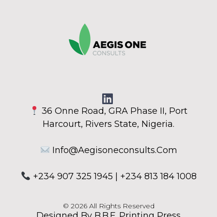
36 Onne Road, GRA Phase II, Port
Harcourt, Rivers State, Nigeria.
Info@aegisoneconsults.com
+234 907 325 1945 | +234 813 184 1008
© 2026 All Rights Reserved
Designed By B.B.F. Printing Press