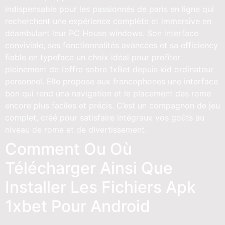
indispensable pour les passionnés de paris en ligne qui
recherchent une expérience complète et immersive en
déambulant leur PC House windows. Son interface
conviviale, ses fonctionnalités avancées et sa efficiency
fiable en typeface un choix idéal pour profiter
pleinement de l’offre sobre 1xBet depuis kid ordinateur
personnel. Elle propose aux francophones une interface
bon qui rend una navigation et le placement des rome
encore plus faciles et précis. C’est un compagnon de jeu
complet, créé pour satisfaire intégraux vos goûts au
niveau de rome et de divertissement.
Comment Ou Où
Télécharger Ainsi Que
Installer Les Fichiers Apk
1xbet Pour Android