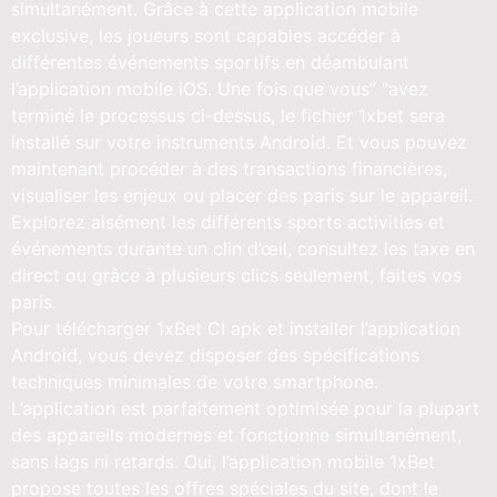
simultanément. Grâce à cette application mobile
exclusive, les joueurs sont capables accéder à
différentes événements sportifs en déambulant
l’application mobile iOS. Une fois que vous” “avez
terminé le processus ci-dessus, le fichier 1xbet sera
installé sur votre instruments Android. Et vous pouvez
maintenant procéder à des transactions financières,
visualiser les enjeux ou placer des paris sur le appareil.
Explorez aisément les différents sports activities et
événements durante un clin d’œil, consultez les taxe en
direct ou grâce à plusieurs clics seulement, faites vos
paris.
Pour télécharger 1xBet CI apk et installer l’application
Android, vous devez disposer des spécifications
techniques minimales de votre smartphone.
L’application est parfaitement optimisée pour la plupart
des appareils modernes et fonctionne simultanément,
sans lags ni retards. Oui, l’application mobile 1xBet
propose toutes les offres spéciales du site, dont le