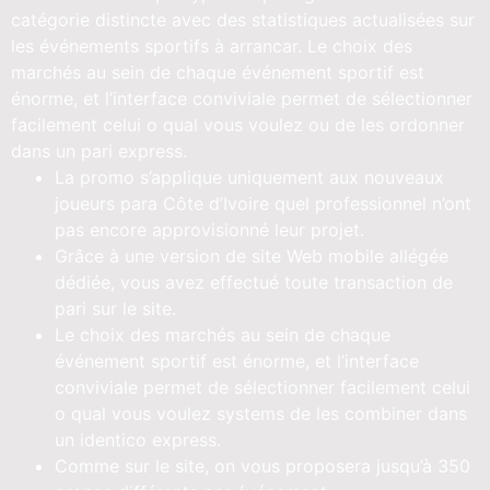
catégorie distincte avec des statistiques actualisées sur
les événements sportifs à arrancar. Le choix des
marchés au sein de chaque événement sportif est
énorme, et l’interface conviviale permet de sélectionner
facilement celui o qual vous voulez ou de les ordonner
dans un pari express.
La promo s’applique uniquement aux nouveaux
joueurs para Côte d’Ivoire quel professionnel n’ont
pas encore approvisionné leur projet.
Grâce à une version de site Web mobile allégée
dédiée, vous avez effectué toute transaction de
pari sur le site.
Le choix des marchés au sein de chaque
événement sportif est énorme, et l’interface
conviviale permet de sélectionner facilement celui
o qual vous voulez systems de les combiner dans
un identico express.
Comme sur le site, on vous proposera jusqu’à 350