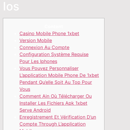
Ios
Content
Casino Mobile Phone 1xbet
Version Mobile
Connexion Au Compte
Configuration Système Requise
Pour Les Iphones
Vous Pouvez Personnaliser
L’application Mobile Phone De 1xbet
Pendant Qu’elle Soit Au Top Pour
Vous
Comment Ain Où Télécharger Ou
Installer Les Fichiers Apk 1xbet
Serve Android
Enregistrement Et Vérification D’un
Compte Through L’application