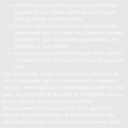
L’interface est travaillée pour une performance
agréable et une vitesse rapide sans surcharger
avec un design graphique lourd.
De plus, l’application offre une fiabilité inégalée,
garantissant que vos paris sont placés de manière
sécurisée et que vos données personnelles sont
protégées à tout moment.
Les utilisateurs peuvent télécharger 1xbet. com et
l’installer sur leur ordinateur Windows en quelques
clics.
Une fois installé, passez à la connexion 1xbet dans le
cas où vous avez déjà un compte actuel ou faites-le
nouveau. Avec l’application téléchargeable xBet de chez
nous, soyez certain de disposer de los angeles version
la plus récente et nouvelle. Nous veillons
scrupuleusement à vous produire 1xbet app sobre
Afrique de nouvelle version. Si vous rencontrez des
difficultés à installer l’application du bookmaker 1xBet,