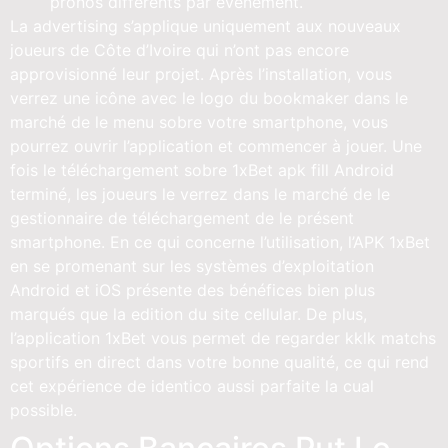
pronos différents par événement.
La advertising s’applique uniquement aux nouveaux
joueurs de Côte d’Ivoire qui n’ont pas encore
approvisionné leur projet. Après l’installation, vous
verrez une icône avec le logo du bookmaker dans le
marché de le menu sobre votre smartphone, vous
pourrez ouvrir l’application et commencer à jouer. Une
fois le téléchargement sobre 1xBet apk fill Android
terminé, les joueurs le verrez dans le marché de le
gestionnaire de téléchargement de le présent
smartphone. En ce qui concerne l’utilisation, l’APK 1xBet
en se promenant sur les systèmes d’exploitation
Android et iOS présente des bénéfices bien plus
marqués que la edition du site cellular. De plus,
l’application 1xBet vous permet de regarder kklk matchs
sportifs en direct dans votre bonne qualité, ce qui rend
cet expérience de identico aussi parfaite la cual
possible.