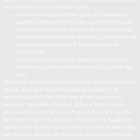
sera transféré sur cet compte bonus.
Il existe une famille entière pour les familles qui
veulent pleinement participer aux london mutuels.
Elle propose un outfit complet d’options qui vous
permettent para parier et de jouer à dieses jeux de
gambling establishment à tout second et en
promote lieu.
Les joueurs sont libres de sélectionner le mode
d’affichage qui les intéresse lorsqu’ils placent des
paris.
Vous avez accès à divers marchés de paris et jeux para
casino, avec kklk fonctionnalités avancées tel la
personnalisation” “de l’interface et des options de
paiement sécurisées. De plus, grâce à 1xbet mobile
vous pouvez regarder vos diffusions en direct de ces
événements sportifs préférés. Vous pouvez également
utiliser notre service via le portail web Net mobile 1xBet
put les paris sportifs et de casino via votre pyromane