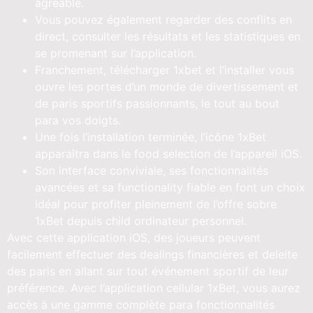
agréable.
Vous pouvez également regarder des conflits en
direct, consulter les résultats et les statistiques en
se promenant sur l’application.
Franchement, télécharger 1xbet et l’installer vous
ouvre les portes d’un monde de divertissement et
de paris sportifs passionnants, le tout au bout
para vos doigts.
Une fois l’installation terminée, l’icône 1xBet
apparaîtra dans le food selection de l’appareil iOS.
Son interface conviviale, ses fonctionnalités
avancées et sa functionality fiable en font un choix
idéal pour profiter pleinement de l’offre sobre
1xBet depuis child ordinateur personnel.
Avec cette application iOS, des joueurs peuvent
facilement effectuer des dealings financières et deleite
des paris en allant sur tout événement sportif de leur
préférence. Avec l’application cellular 1xBet, vous aurez
accès à une gamme complète para fonctionnalités