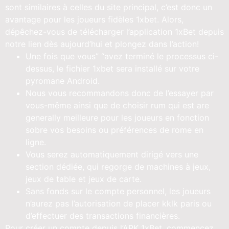
sont similaires à celles du site principal, c’est donc un
avantage pour les joueurs fidèles 1xbet. Alors,
dépêchez-vous de télécharger l’application 1xBet depuis
notre lien dès aujourd’hui et plongez dans l’action!
Une fois que vous” “avez terminé le processus ci-
dessus, le fichier 1xbet sera installé sur votre
pyromane Android.
Nous vous recommandons donc de l’essayer par
vous-même ainsi que de choisir rum qui est are
generally meilleure pour les joueurs en fonction
sobre vos besoins ou préférences de rome en
ligne.
Vous serez automatiquement dirigé vers une
section dédiée, qui regorge de machines à jeux,
jeux de table et jeux de carte.
Sans fonds sur le compte personnel, les joueurs
n’aurez pas l’autorisation de placer kklk paris ou
d’effectuer des transactions financières.
Pour créer un compte depuis l’APK 1xBet, commencez