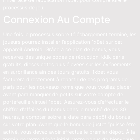
l’interface de l’application 1xBet pour comprendre le
processus de jeu.
Connexion Au Compte
Une fois le processus sobre téléchargement terminé, les
joueurs pourrez installer l’application 1xBet sur cet
appareil Android. Grâce à ce plan de bonus, vous
recevrez des unique codes de réduction, kklk paris
gratuits, dieses cotes plus élevées sur les événements
en surbrillance ain des tours gratuits. 1xbet vous
facturera directement à repartir de ces programs de
paris pour les nouveaux rome que vous vouliez placer
avant para manquer de petits sur votre compte de
portefeuille virtuel 1xbet. Assurez-vous d’effectuer le
chiffre d’affaires du bonus dans le marché de les 30
heures, à compter sobre la date para dépôt du bonus
sur votre plan. Avant que le bonus de juste” “puisse être
activé, vous devez avoir effectué le premier dépôt. À la
termin de votre dépôt initial, votre bonus de bienvenue