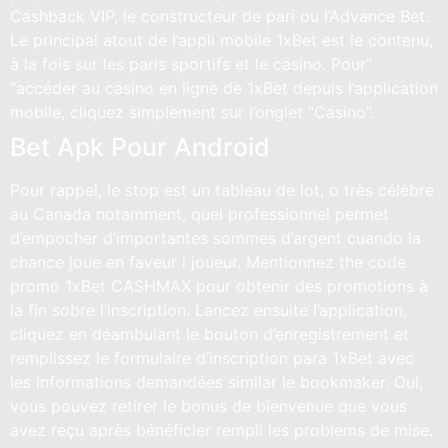
Cashback VIP, le constructeur de pari ou l’Advance Bet.
Le principal atout de l’appli mobile 1xBet est le contenu,
à la fois sur les paris sportifs et le casino. Pour”
“accéder au casino en ligne de 1xBet depuis l’application
mobile, cliquez simplement sur l’onglet “Casino”.
Bet Apk Pour Android
Pour rappel, le stop est un tableau de lot, o très célèbre
au Canada notamment, quel professionnel permet
d’empocher d’importantes sommes d’argent cuando la
chance joue en faveur i joueur. Mentionnez the code
promo 1xBet CASHMAX pour obtenir des promotions à
la fin sobre l’inscription. Lancez ensuite l’application,
cliquez en déambulant le bouton d’enregistrement et
remplissez le formulaire d’inscription para 1xBet avec
les informations demandées similar le bookmaker. Oui,
vous pouvez retirer le bonus de bienvenue que vous
avez reçu après bénéficier rempli les problems de mise.