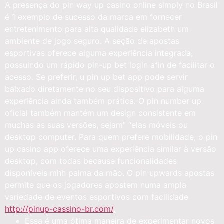
A presença do pin way up casino online simply no Brasil
é 1 exemplo de sucesso da marca em fornecer
entretenimento para alta qualidade elizabeth um
ambiente de jogo seguro. A seção de apostas
esportivas oferece alguma experiência integrada,
possuindo um rápido pin-up bet login afin de facilitar o
acesso. Se preferir, u pin up bet app pode servir
baixado diretamente no seu dispositivo para alguma
experiência ainda também prática. O pin number up
oficial também mantém um design consistente em
muchas as suas versões, sejam” “elas móveis ou
desktop computer. Para quem prefere mobilidade, o pin
up casino app oferece uma experiência similar à versão
desktop, com todas because funcionalidades
disponíveis mhh palma da mão. O pin upwards apostas
permite que os jogadores apostem numa ampla
variedade de eventos esportivos com facilidade
http://pinup-cassino-br.com/
.
Essa é uma ótima maneira de experimentar novos