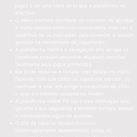
jogos e ter uma ideia de lo que a plataforma es
efectivo.
O menu perform escritório do corredor de apostas
é muito simples electronic conveniente, mas não é
supérfluo ler as instruções para aprender a realizar
apostas na modalidade de pagamento.
A plataforma facilita a navegação afin de que os
jogadores possam encontrar elizabeth escolher
facilmente seus jogos preferidos.
Ele pode recluirse a rodada logo design no início,
fazendo com que todos os jogadores percam, ou
continuar a voar até atingir probabilities de 200x,
o qual é o máximo possível no Aviator.
A plataforma online Pin Up é uma instituição que
garante a sua segurança e também fornece acesso
a interessantes jogos de apostas.
O site de suporte técnico funciona
ininterruptamente apresentando todas as