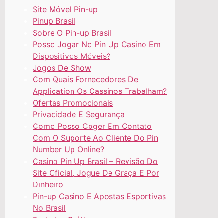
Site Móvel Pin-up
Pinup Brasil
Sobre O Pin-up Brasil
Posso Jogar No Pin Up Casino Em
Dispositivos Móveis?
Jogos De Show
Com Quais Fornecedores De
Application Os Cassinos Trabalham?
Ofertas Promocionais
Privacidade E Segurança
Como Posso Coger Em Contato
Com O Suporte Ao Cliente Do Pin
Number Up Online?
Casino Pin Up Brasil – Revisão Do
Site Oficial, Jogue De Graça E Por
Dinheiro
Pin-up Casino E Apostas Esportivas
No Brasil