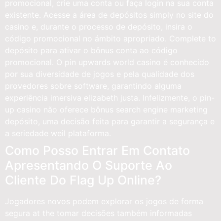
promocional, crie uma conta ou faça login na sua conta
existente. Acesse a área de depósitos simply no site do
casino e, durante o processo de depósito, insira o
código promocional no ámbito apropriado. Complete to
depósito para ativar o bônus conta ao código
promocional. O pin upwards world casino é conhecido
por sua diversidade de jogos e pela qualidade dos
provedores sobre software, garantindo alguma
experiência imersiva elizabeth justa. Infelizmente, o pin-
up casino não oferece bônus search engine marketing
depósito, uma decisão feita para garantir a segurança e
a seriedade weil plataforma.
Como Posso Entrar Em Contato
Apresentando O Suporte Ao
Cliente Do Flag Up Online?
Jogadores novos podem explorar os jogos de forma
segura at the tomar decisões também informadas