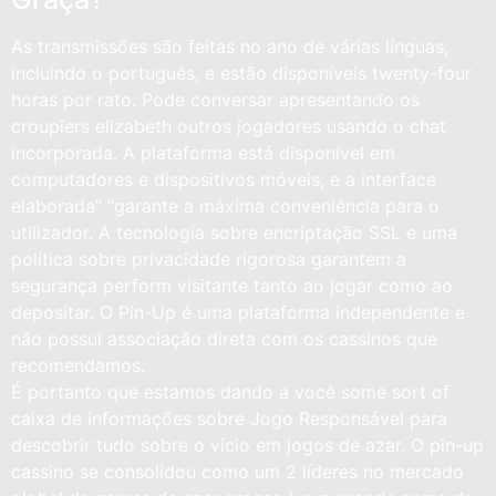
As transmissões são feitas no ano de várias línguas,
incluindo o português, e estão disponíveis twenty-four
horas por rato. Pode conversar apresentando os
croupiers elizabeth outros jogadores usando o chat
incorporada. A plataforma está disponível em
computadores e dispositivos móveis, e a interface
elaborada” “garante a máxima conveniência para o
utilizador. A tecnologia sobre encriptação SSL e uma
política sobre privacidade rigorosa garantem a
segurança perform visitante tanto ao jogar como ao
depositar. O Pin-Up é uma plataforma independente e
não possui associação direta com os cassinos que
recomendamos.
É portanto que estamos dando a você some sort of
caixa de informações sobre Jogo Responsável para
descobrir tudo sobre o vício em jogos de azar. O pin-up
cassino se consolidou como um 2 líderes no mercado