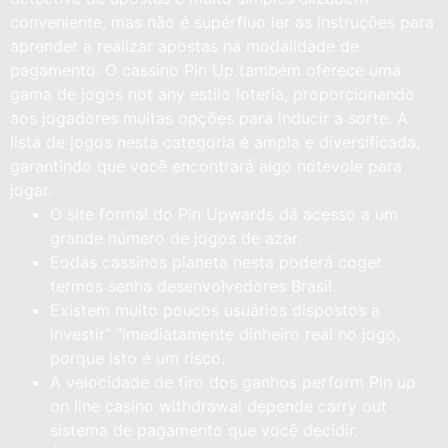
conveniente, mas não é supérfluo ler as instruções para
aprender a realizar apostas na modalidade de
pagamento. O cassino Pin Up também oferece uma
gama de jogos not any estilo loteria, proporcionando
aos jogadores muitas opções para inducir a sorte. A
lista de jogos nesta categoria é ampla e diversificada,
garantindo que você encontrará algo notevole para
jogar.
O site formal do Pin Upwards dá acesso a um
grande número de jogos de azar.
Еodas cassinos planeta nesta poderá coger
termos senha desenvolvedores Brasil.
Existem muito poucos usuários dispostos a
investir” “imediatamente dinheiro real no jogo,
porque isto é um risco.
A velocidade de tiro dos ganhos perform Pin up
on line casino withdrawal depende carry out
sistema de pagamento que você decidir.