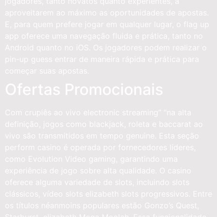
jogadores, tanto novatos quanto experientes, a
aproveitarem ao máximo as oportunidades de apostas.
E, para quem prefere jogar em qualquer lugar, o flag up
app oferece uma navegação fluida e prática, tanto no
Android quanto no iOS. Os jogadores podem realizar o
pin-up guess entrar de maneira rápida e prática para
começar suas apostas.
Ofertas Promocionais
Com crupiês ao vivo electronic streaming” “na alta
definição, jogos como blackjack, roleta e baccarat ao
vivo são transmitidos em tempo genuine. Esta seção
perform casino é operada por fornecedores líderes,
como Evolution Video gaming, garantindo uma
experiência de jogo sobre alta qualidade. O casino
oferece alguma variedade de slots, incluindo slots
clássicos, vídeo slots elizabeth slots progressivos. Entre
os títulos néanmoins populares estão Gonzo’s Quest,