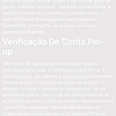
global de games de azar graças à sua grande gama de
games, interface amigável” “elizabeth confiabilidade. A
tablado oferece uma experiência completa e feliz y
sana tanto para novatos quanto para jogadores
experientes, com opções de apostas electronic
promoções atraentes.
Verificação De Conta Pin-
up
Além disso, as apostas esportivas estão sempre
disponíveis para você. A plataforma online Pin Up é
uma instituição que garante a sua segurança e também
fornece acesso a interessantes jogos de apostas. O
trabalho do clube é totalmente transparente, não há
armadilhas ocultas. Você pode ter certeza disso se ler
as análises de nossos usuários na rede. Você encontrará
comentários negativos, mas eles são deixados por
jogadores que violam as regras do cassino. Para não