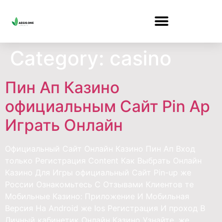
Category:
casino
Пин Ап Казино
официальным Сайт Pin Ap
Играть Онлайн
Официальный Сайт Онлайн Казино Пин Ап Вход
только Регистрация Content Как Выбрать Онлайн
Казино Для Игры официальный Сайт Pin-up же
России Ознакомьтесь С Отзывами Клиентов те
Мобильные Казино: Приложение И Мобильная
Версия На Android же Ios Регистрация И проход В
Личный кабинетик Онлайн Казино Узнайте, же